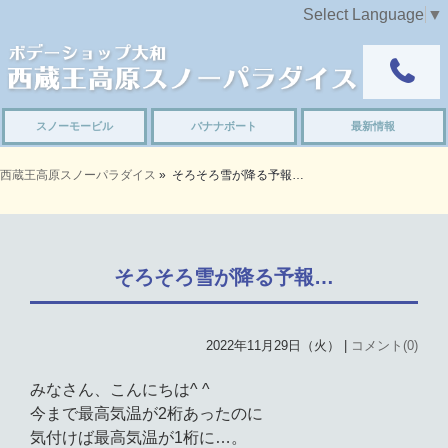
Select Language
▼
スノーモービル
バナナボート
最新情報
西蔵王高原スノーパラダイス
»
そろそろ雪が降る予報…
そろそろ雪が降る予報…
2022年11月29日（火） |
コメント(0)
みなさん、こんにちは^ ^
今まで最高気温が2桁あったのに
気付けば最高気温が1桁に…。