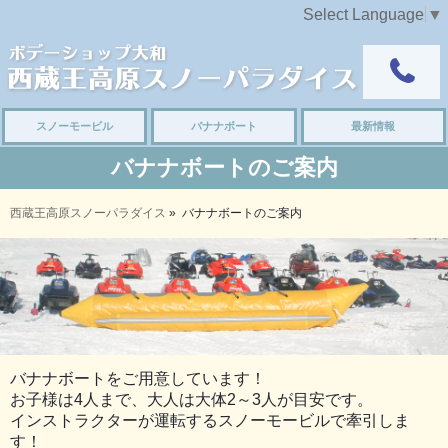
Select Language
▼
スノーモービル
バナナボート
最新情報
バナナボートのご案内
西蔵王高原スノーパラダイス
»
バナナボートのご案内
バナナボートをご用意しています！
お子様は4人まで、大人は大体2～3人が目安です。
インストラクターが運転するスノーモービルで牽引しま
す！